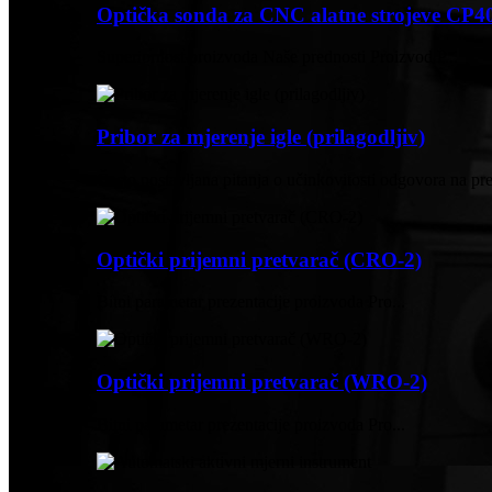
Optička sonda za CNC alatne strojeve CP4
Superiornost proizvoda Naše prednosti Proizvod P...
Pribor za mjerenje igle (prilagodljiv)
Često postavljana pitanja o učinkovitosti odgovora na pr
Optički prijemni pretvarač (CRO-2)
Bitni parametar prezentacije proizvoda Pro...
Optički prijemni pretvarač (WRO-2)
Bitni parametar prezentacije proizvoda Pro...