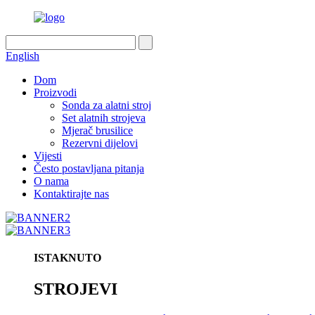
English
Dom
Proizvodi
Sonda za alatni stroj
Set alatnih strojeva
Mjerač brusilice
Rezervni dijelovi
Vijesti
Često postavljana pitanja
O nama
Kontaktirajte nas
ISTAKNUTO
STROJEVI