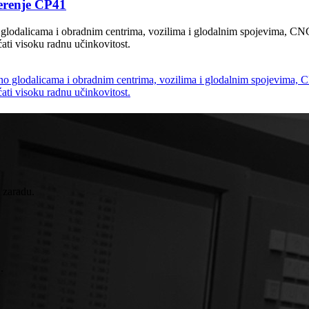
jerenje CP41
 glodalicama i obradnim centrima, vozilima i glodalnim spojevima, CNC
ećati visoku radnu učinkovitost.
u zaradu.
.