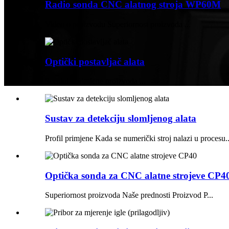
Radio sonda CNC alatnog stroja WP60M
Video o proizvodu Superiornost proizvoda ...
Optički postavljač alata
Scenariji primjene proizvoda ...
Sustav za detekciju slomljenog alata
Profil primjene Kada se numerički stroj nalazi u procesu..
Optička sonda za CNC alatne strojeve CP4
Superiornost proizvoda Naše prednosti Proizvod P...