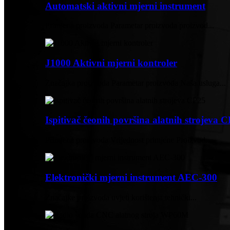
Automatski aktivni mjerni instrument
Primjena proizvoda Parametar proizvoda proizvod...
J1000 Aktivni mjerni kontroler
Značajka proizvoda Parametar proizvoda Naša usluga...
Ispitivač čeonih površina alatnih strojeva 
Primjena proizvoda Vrijednost primjene Proizvod...
Elektronički mjerni instrument AEC-300
Značajke proizvoda uvjeti korištenja tehnički...