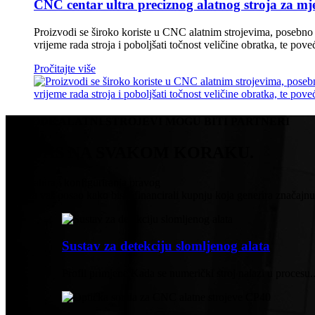
CNC centar ultra preciznog alatnog stroja za m
Proizvodi se široko koriste u CNC alatnim strojevima, posebno
vrijeme rada stroja i poboljšati točnost veličine obratka, te pov
Pročitajte više
METODE ALATNI STROJEVI MOGU BITI PARTNERI
UZ VAS NA SVAKOM KORAKU.
Od odabira i konfiguriranja pravog
stroj za vaš posao kako biste financirali kupnju koja generira značajn
Sustav za detekciju slomljenog alata
Profil primjene Kada se numerički stroj nalazi u procesu..