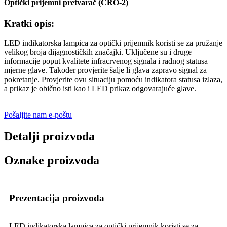
Optički prijemni pretvarač (CRO-2)
Kratki opis:
LED indikatorska lampica za optički prijemnik koristi se za pružanje
velikog broja dijagnostičkih značajki. Uključene su i druge
informacije poput kvalitete infracrvenog signala i radnog statusa
mjerne glave. Također provjerite šalje li glava zapravo signal za
pokretanje. Provjerite ovu situaciju pomoću indikatora statusa izlaza,
a prikaz je obično isti kao i LED prikaz odgovarajuće glave.
Pošaljite nam e-poštu
Detalji proizvoda
Oznake proizvoda
Prezentacija proizvoda
LED indikatorska lampica za optički prijemnik koristi se za