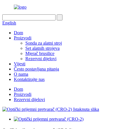
English
Dom
Proizvodi
Sonda za alatni stroj
Set alatnih strojeva
Mjerač brusilice
Rezervni dijelovi
Vijesti
Često postavljana pitanja
O nama
Kontaktirajte nas
Dom
Proizvodi
Rezervni dijelovi