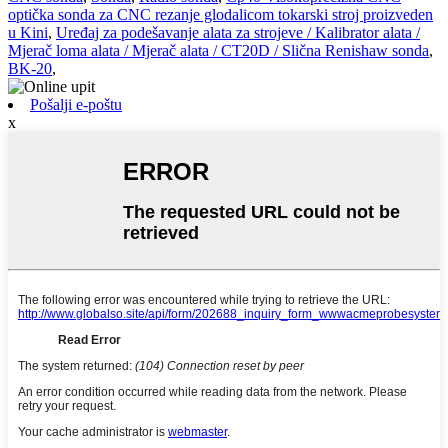
optička sonda za CNC rezanje glodalicom tokarski stroj proizveden
u Kini
,
Uređaj za podešavanje alata za strojeve / Kalibrator alata /
Mjerač loma alata / Mjerač alata / CT20D / Slična Renishaw sonda
,
BK-20
,
Pošalji e-poštu
x