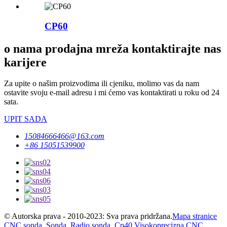
CP60
o nama prodajna mreža kontaktirajte nas
karijere
Za upite o našim proizvodima ili cjeniku, molimo vas da nam
ostavite svoju e-mail adresu i mi ćemo vas kontaktirati u roku od 24
sata.
UPIT SADA
15084666466@163.com
+86 15051539900
© Autorska prava - 2010-2023: Sva prava pridržana.
Mapa stranice
CNC sonda
,
Sonda
,
Radio sonda
,
Cp40 Visokoprecizna CNC