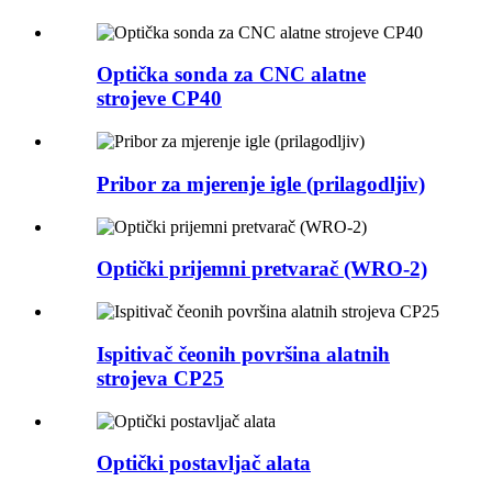
Optička sonda za CNC alatne
strojeve CP40
Pribor za mjerenje igle (prilagodljiv)
Optički prijemni pretvarač (WRO-2)
Ispitivač čeonih površina alatnih
strojeva CP25
Optički postavljač alata