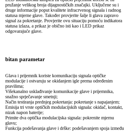
pružanje velikog broja dijagnostičkih značajki. Uključene su i
druge informacije poput kvalitete infracrvenog signala i radnog
statusa mjerne glave. Također provjerite šalje li glava zapravo
signal za pokretanje. Provjerite ovu situaciju pomoću indikatora
statusa izlaza, a prikaz je obično isti kao i LED prikaz
odgovarajuće glave.
bitan parametar
Glava i prijemnik koriste komunikaciju signala optičke
modulacije i ostvaruju se okidanjem igle prema određenim
pravilima;
Višekanalno usklađivanje komunikacije glave i prijemnika,
snažno sprječavanje smetnji;
Način testiranja prednjeg pokretanja: pokretanje s napajanjem;
Emisija tri vrste optičkih modulacijskih signala: okidač, kontakt,
nizak napon baterije;
Primite dva optička modulacijska signala: pokrenite mjernu
glavu;
Funkcija podešavanja glave i drške: podešavanjem spoja između