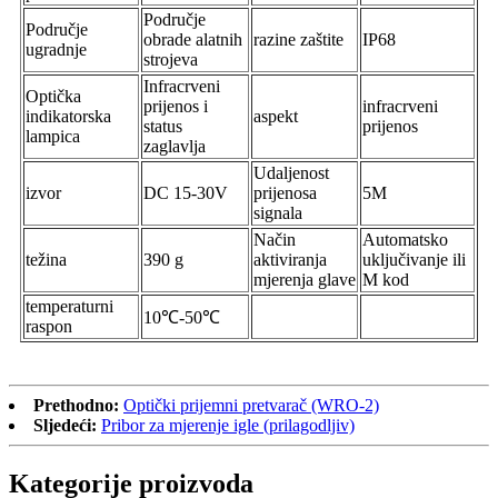
Područje
Područje
obrade alatnih
razine zaštite
IP68
ugradnje
strojeva
Infracrveni
Optička
prijenos i
infracrveni
indikatorska
aspekt
status
prijenos
lampica
zaglavlja
Udaljenost
izvor
DC 15-30V
prijenosa
5M
signala
Način
Automatsko
težina
390 g
aktiviranja
uključivanje ili
mjerenja glave
M kod
temperaturni
10℃-50℃
raspon
Prethodno:
Optički prijemni pretvarač (WRO-2)
Sljedeći:
Pribor za mjerenje igle (prilagodljiv)
Kategorije proizvoda